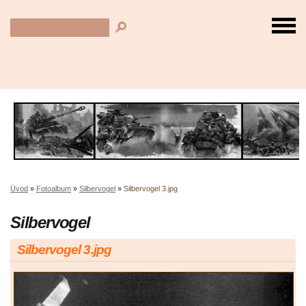
Úvod
»
Fotoalbum
»
Silbervogel
»
Silbervogel 3.jpg
Silbervogel
Silbervogel 3.jpg