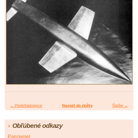
← Predchádzajúce
Naspäť do zložky
Ďalšie →
Obľúbené odkazy
Panzernet