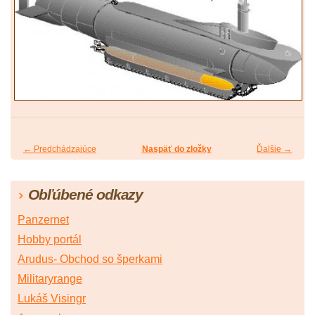
← Predchádzajúce
Naspäť do zložky
Ďalšie →
Obľúbené odkazy
Panzernet
Hobby portál
Arudus- Obchod so šperkami
Militaryrange
Lukáš Visingr