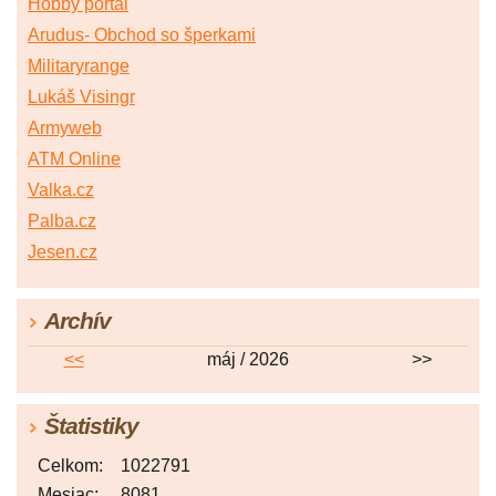
Hobby portál
Arudus- Obchod so šperkami
Militaryrange
Lukáš Visingr
Armyweb
ATM Online
Valka.cz
Palba.cz
Jesen.cz
Archív
<<
máj / 2026
>>
Štatistiky
Celkom:
1022791
Mesiac:
8081