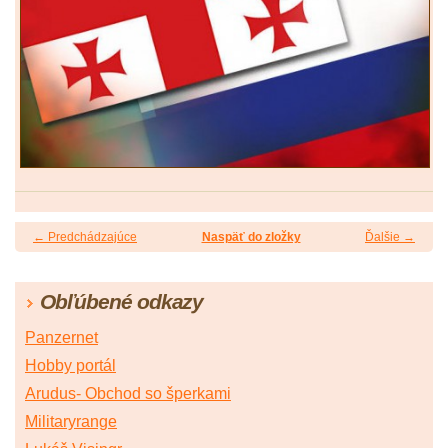
← Predchádzajúce
Naspäť do zložky
Ďalšie →
Obľúbené odkazy
Panzernet
Hobby portál
Arudus- Obchod so šperkami
Militaryrange