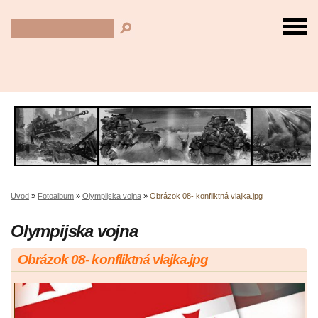
Úvod
»
Fotoalbum
»
Olympijska vojna
»
Obrázok 08- konfliktná vlajka.jpg
Olympijska vojna
Obrázok 08- konfliktná vlajka.jpg