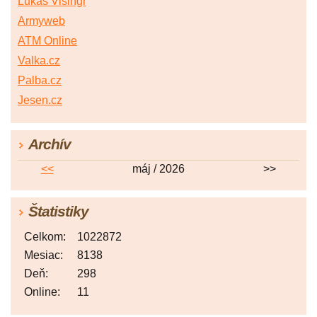
Lukáš Visingr
Armyweb
ATM Online
Valka.cz
Palba.cz
Jesen.cz
Archív
<<
máj / 2026
>>
Štatistiky
Celkom:
1022872
Mesiac:
8138
Deň:
298
Online:
11