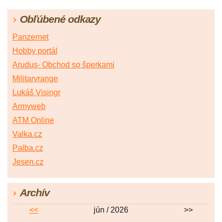
Obľúbené odkazy
Panzernet
Hobby portál
Arudus- Obchod so šperkami
Militaryrange
Lukáš Visingr
Armyweb
ATM Online
Valka.cz
Palba.cz
Jesen.cz
Archív
<<
jún / 2026
>>