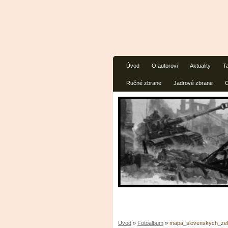
Úvod
O autorovi
Aktuality
T
Ručné zbrane
Jadrové zbrane
O
Úvod
»
Fotoalbum
»
mapa_slovenskych_zel