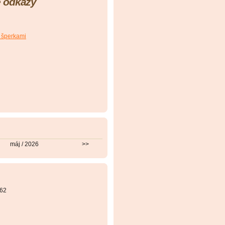
 odkazy
 šperkami
máj / 2026
>>
62