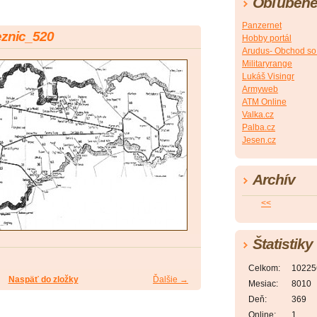
Obľúbené
Panzernet
znic_520
Hobby portál
Arudus- Obchod so
Militaryrange
Lukáš Visingr
Armyweb
ATM Online
Valka.cz
Palba.cz
Jesen.cz
Archív
<<
Štatistiky
Celkom:
10225
Naspäť do zložky
Ďalšie →
Mesiac:
8010
Deň:
369
Online:
1