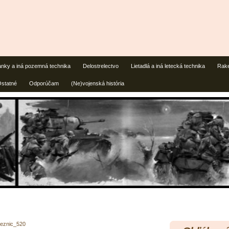
anky a iná pozemná technika
Delostrelectvo
Lietadlá a iná letecká technika
Rake
statné
Odporúčam
(Ne)vojenská história
eznic_520