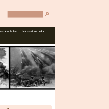
tová technika
Námorná technika