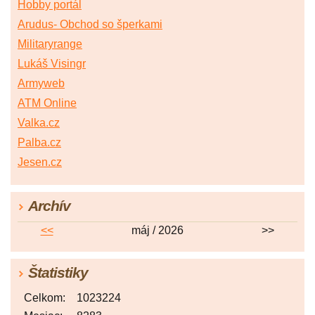
Hobby portál
Arudus- Obchod so šperkami
Militaryrange
Lukáš Visingr
Armyweb
ATM Online
Valka.cz
Palba.cz
Jesen.cz
Archív
<<
máj / 2026
>>
Štatistiky
Celkom:
1023224