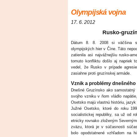
Olympijská vojna
17. 6. 2012
Rusko-gruzín
Dátum 8. 8. 2008 si väčšina sp
olympijských hier v Číne. Táto nep
zatienila asi najvážnejšiu rusko-am
tomuto konfliktu došlo aj napriek t
vedel, že Rusko v prípade agresi
zasiahne proti gruzínskej armáde.
Vznik a problémy dnešného
Dnešné Gruzínsko ako samostatný št
svojho vzniku v ňom vládlo napätie
Osetsko majú vlastnú históriu, jazyk 
Južné Osetsko, ktoré do roku 199
socialistickej republiky, sa už od 
etnicky rovnako zloženým Severným
zväzu, ktorá je v súčasnosti súča
bolo opodstatnené vzhľadom na hi