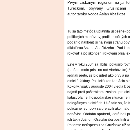
Prvým získaným regiónom na jar toh
Tureckom, obývaný Gruzíncami m
autoritársky vodca Aslan Abašidze.
Tu sa táto metóda uplatnila úspešne- 
politických manévrov, protikorupčných
podarilo nakloniť si na svoju stranu ob
diktatúrou Aslana Abašidzeho. Pod tla
rokovať a po skončení rokovaní prijal ex
Ešte v roku 2004 sa Tbilisi pokúsilo ro
(po ňom malo prísť na rad Abcházsko). 
jednak preto, že bič udrel ako prvý a n
etnické faktory. Politická konfrontácia 
Kokojty, však v auguste 2004 viedla k 
najmä proti pašerákom zasiahli praktic
katastrofálnej hospodárskej situácii n
nelegálnych aktivitách. Ukázalo sa, že K
policajné jednotky sa prejavili ako mál
nenávisti. Obdoba opatrení, ktoré boli po
ich tak v Južnom Osetsku iba posilnili a
Po tomto neúspechu sa Gruzínsko už ani