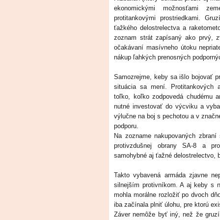
ekonomickými možnosťami zeme
protitankovými prostriedkami. Gru
ťažkého delostrelectva a raketomet
zoznam strát zapísaný ako prvý, 
očakávaní masívneho útoku nepriat
nákup ľahkých prenosných podpornýc
Samozrejme, keby sa išlo bojovať p
situácia sa mení. Protitankových a 
toľko, koľko zodpovedá chudému arze
nutné investovať do výcviku a vyba
výlučne na boj s pechotou a v značn
podporu.
Na zozname nakupovaných zbraní s
protivzdušnej obrany SA-8 a prot
samohybné aj ťažné delostrelectvo, b
Takto vybavená armáda zjavne nep
silnejším protivníkom. A aj keby s
mohla morálne rozložiť po dvoch dň
iba začínala plniť úlohu, pre ktorú exi
Záver nemôže byť iný, než že gruz