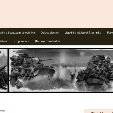
anky a iná pozemná technika
Delostrelectvo
Lietadlá a iná letecká technika
Rake
statné
Odporúčam
(Ne)vojenská história
vojna