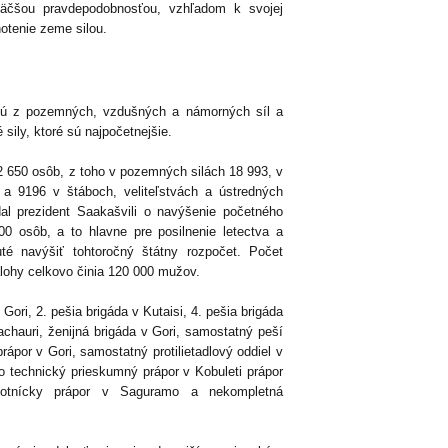
jväčšou pravdepodobnosťou, vzhľadom k svojej
notenie zeme silou.
ajú z pozemných, vzdušných a námorných síl a
sily, ktoré sú najpočetnejšie.
32 650 osôb, z toho v pozemných silách 18 993, v
 a 9196 v štáboch, veliteľstvách a ústredných
al prezident Saakašvili o navýšenie početného
00 osôb, a to hlavne pre posilnenie letectva a
uté navýšiť tohtoročný štátny rozpočet. Počet
álohy celkovo činia 120 000 mužov.
Gori, 2. pešia brigáda v Kutaisi, 4. pešia brigáda
achauri, ženijná brigáda v Gori, samostatný peší
rápor v Gori, samostatný protilietadlový oddiel v
o technický prieskumný prápor v Kobuleti prápor
ravotnícky prápor v Saguramo a nekompletná