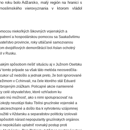
o roku bolo Adžarsko, malý región na hranici s
oslimského vierovyznania v ktorom vládol
pomocou niekoľkých šikovných vojenských a
 opatrení a hospodárskou pomocou sa Saakašvilimu
yvateľstvo provincie, roky utláčané samozvanou
kom dvojdňových demonštrácií bol Aslan ochotný
il v Rusku.
vnakým spôsobom riešiť situáciu aj v Južnom Osetsku
V tomto prípade sa však táto metóda neosvedčila-
a cukor už nedošlo a jednak preto, že boli ignorované
s režimom v Cchinvali, na čele ktorého stál Eduard
ozbrojeným zrážkam. Policajné akcie namierené
ky celé obyvateľstvo, ktoré vzhľadom ku
emalo inú možnosť, ako s nimi spolupracovať na
okojty neustúpi tlaku Tbilisi gruzínske vojenské a
o akcieschopné a došlo iba k vyhroteniu vzájomnej
užité v Aždarsku a separatistov politicky izolovali
 spôsobili nárast nepopularity gruzínskych orgánov.
 nepokúšalo uplatniť rovnaký postup proti