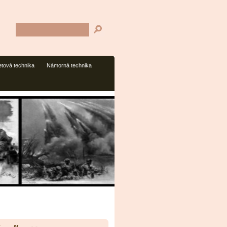
tová technika
Námorná technika