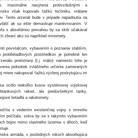
, maximálne nasýtená protivzdušnými a
zínsko však kupovalo ťažkú techniku, vrátane
ov. Tento arzenál bude v prípade napadnutia na
zvlášť ak sa ešte demaskuje manévrovaním. V
eľa s absolútnou prevahou by sa skôr očakával
h zbraní ako sú napríklad mínomety.
roti povstalcom, vybavením o poznanie slabším,
protilietadlových prostriedkov je potrebné len
nálu protistrany (t.j. málo)- namiesto toho je
venia jednotiek zvláštneho určenia zameraných
ej miere nakupovať ťažkú výzbroj poskytujúcu im
a ocitlo niekoľko kusov systémovej vojskovej
itankových rakiet, ale predovšetkým tanky,
ojové lietadlá a raketomety.
očíta s vedením existenčnej vojny s omnoho
 ním počítala, sotva by sa s takýmto vybavením
och bojov mimo vlastného územia- v dňoch, keď
stuje.
ínska armáda, v posledných rokoch absorbujúca