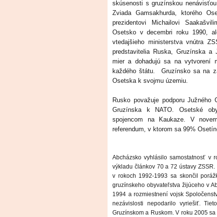
skúsenosti s gruzínskou nenávisťo
Zviada Gamsakhurda, ktorého Ose
prezidentovi Michailovi Saakašvi
Osetsko v decembri roku 1990, al
vtedajšieho ministerstva vnútra Z
predstavitelia Ruska, Gruzínska a 
mier a dohadujú sa na vytvorení 
každého štátu. Gruzínsko sa na zá
Osetska k svojmu územiu.
Rusko považuje podporu Južného Os
Gruzínska k NATO. Osetské obyv
spojencom na Kaukaze. V novem
referendum, v ktorom sa 99% Osetínc
Abcházsko vyhlásilo samostatnosť v 
výkladu článkov 70 a 72 ústavy ZSSR. 
v rokoch 1992-1993 sa skončil porážk
gruzínskeho obyvateľstva žijúceho v A
1994 a rozmiestnení vojsk Spoločenstv
nezávislosti nepodarilo vyriešiť. T
Gruzínskom a Ruskom. V roku 2005 sa G