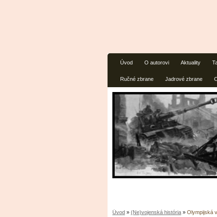
Úvod
O autorovi
Aktuality
T
Ručné zbrane
Jadrové zbrane
O
Úvod
»
(Ne)vojenská história
»
Olympijská 