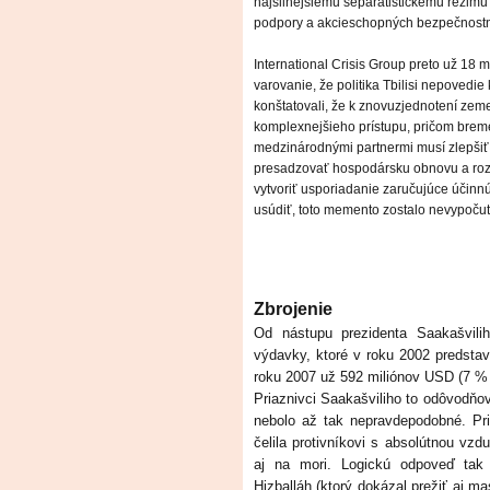
najsilnejšiemu separatistickému režimu 
podpory a akcieschopných bezpečnostnýc
International Crisis Group preto už 18
varovanie, že politika Tbilisi nepovedi
konštatovali, že k znovuzjednotení ze
komplexnejšieho prístupu, pričom breme
medzinárodnými partnermi musí zlepšiť b
presadzovať hospodársku obnovu a rozvo
vytvoriť usporiadanie zaručujúce úči
usúdiť, toto memento zostalo nevypočut
Zbrojenie
Od nástupu prezidenta Saakašvili
výdavky, ktoré v roku 2002 predsta
roku 2007 už 592 miliónov USD (7 %
Priaznivci Saakašviliho to odôvodňo
nebolo až tak nepravdepodobné. Pr
čelila protivníkovi s absolútnou vz
aj na mori. Logickú odpoveď tak 
Hizballáh (ktorý dokázal prežiť aj ma