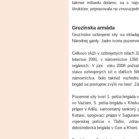
takmer miliardu dolárov, sa s na
štruktúre, pripravovala na znovuzjed
Gruzínska armáda
Gruzínske ozbrojené sily sa sklad
Národnej gardy. Jadro tvoria pozemné 
Celkovo slúži v ozbrojených silách 
letectve 2091, v námorníctve 1350
orgánoch. V júni roku 2008 požiad
stavu ozbrojených síl o ďalších 50
námorníctva. bolo taktiež rozhodn
brigád sa postupne zvýši na šesť. Z
Pozemné sily tvorí 1. pešia brigáda v 
vo Vaziani, 5. pešia brigáda v Khelv
prápor v Adlia, samostatný tankový p
Kutaisi, spojovací prápor v Saguram
vojenskej polície v Tbilisi, zd
delostrelecká brigáda v Gori a Khoni.