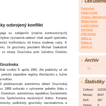
Obľúbené
Panzernet
Hobby portál
Arudus- Obchod so
Militaryrange
ky ozbrojený konflikt
Lukáš Visingr
Armyweb
ája so zahájením (značne kontroverzných)
ATM Online
ochybne významná udalosť však aspoň spočiatku
Valka.cz
erickú konfrontáciu od konca studenej vojny. K
Palba.cz
Jesen.cz
omu, že gruzínsky prezident Michail Saakašvili
e zo strany Gruzínska proti Južnému Osetsku
Archív
 Gruzínska
<<
át vzniklo 9. apríla 1991. Ale prakticky už od
, pretože separátne regióny Abcházsko a Južné
a kultúru.
Štatistiky
0 predstavovalo autonómnu oblasť Gruzínskej
roku 1989 usilovalo o vytvorenie jedného štátu s
Celkom:
10226
 Osetskom, autonómnou republikou Sovietskeho
Mesiac:
8047
sťou Spoločenstva nezávislých štátov. Konanie
Deň:
367
storicky podložený gruzínsky nacionalizmus a
Online:
5