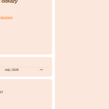
 odkazy
 šperkami
máj / 2026
>>
07