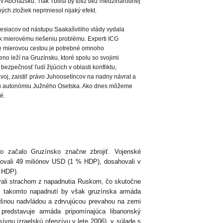
v Abcházsku. Tlak Tbilisi by totiž bez medzinárodnej
h zložiek nepriniesol nijaký efekt.
 mesiacov od nástupu Saakašviliho vlády vydala
e k mierovému riešeniu problému. Experti ICG
me mierovou cestou je potrebné omnoho
no leží na Gruzínsku, ktoré spolu so svojimi
ezpečnosť ľudí žijúcich v oblasti konfliktu,
j, zaistiť právo Juhoosetíncov na riadny návrat a
nnú autonómiu Južného Osetska. Ako dnes môžeme
é.
ho začalo Gruzínsko značne zbrojiť. Vojenské
vovali 49 miliónov USD (1 % HDP), dosahovali v
 HDP).
vali strachom z napadnutia Ruskom, čo skutočne
i takomto napadnutí by však gruzínska armáda
dušnou nadvládou a zdrvujúcou prevahou na zemi
predstavuje armáda pripomínajúca libanonský
sívnu izraelskú ofenzívu v lete 2006), v súlade s