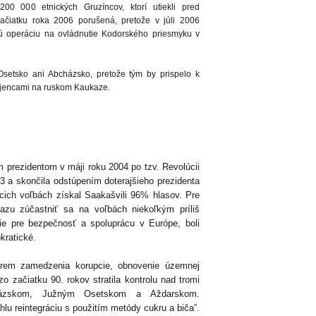
200 000 etnických Gruzíncov, ktorí utiekli pred
ačiatku roka 2006 porušená, pretože v júli 2006
ú operáciu na ovládnutie Kodorského priesmyku v
Osetsko ani Abcházsko, pretože tým by prispelo k
pojencami na ruskom Kaukaze.
m prezidentom v máji roku 2004 po tzv. Revolúcii
03 a skončila odstúpením doterajšieho prezidenta
ich voľbách získal Saakašvili 96% hlasov. Pre
kazu zúčastniť sa na voľbách niekoľkým príliš
ie pre bezpečnosť a spoluprácu v Európe, boli
kratické.
krem zamedzenia korupcie, obnovenie územnej
zo začiatku 90. rokov stratila kontrolu nad tromi
cházskom, Južným Osetskom a Aždarskom.
hlu reintegráciu s použitím metódy cukru a biča”.