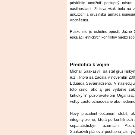
prisľúbilo umožniť postupný návrat 
násilnosťami. Zmluva však bola na z
uskutočnila gruzínska armáda úspešn
Abcházsku.
Rusko nie je ochotné opustiť Južné 
eskalácii etnických konfliktov medzi s
Predohra k vojne
Michail Saakašvili sa stal gruzínsky
ruží, ktorá sa začala v novembri 20
Eduarda Ševarnadzeho. V nasledujúc
toto číslo, ako aj pre vydanie zá
kritickým” pozorovateľom Organizác
voľby často označované ako nedemo
Nový prezident občanom sľúbil, o
integrity zeme, ktorá po konfliktoch 
separatistickými územiami- Ab
Saakašvili plánoval postupnú, ale rýc