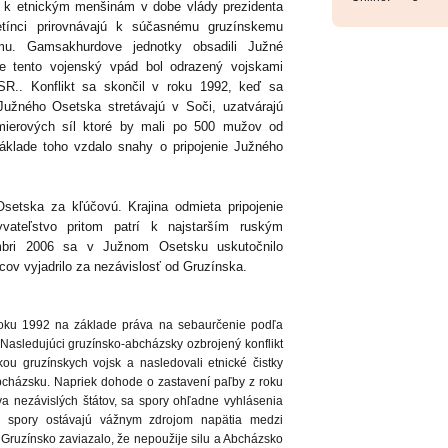
u k etnickým menšinám v dobe vlády prezidenta
tínci prirovnávajú k súčasnému gruzínskemu
limu. Gamsakhurdove jednotky obsadili Južné
e tento vojenský vpád bol odrazený vojskami
SSR.. Konflikt sa skončil v roku 1992, keď sa
Južného Osetska stretávajú v Soči, uzatvárajú
mierových síl ktoré by mali po 500 mužov od
klade toho vzdalo snahy o pripojenie Južného
etska za kľúčovú. Krajina odmieta pripojenie
ateľstvo pritom patrí k najstarším ruským
bri 2006 sa v Južnom Osetsku uskutočnilo
ov vyjadrilo za nezávislosť od Gruzínska.
roku 1992 na základe práva na sebaurčenie podľa
Nasledujúci gruzínsko-abcházsky ozbrojený konflikt
ou gruzínskych vojsk a nasledovali etnické čistky
bcházsku. Napriek dohode o zastavení paľby z roku
a nezávislých štátov, sa spory ohľadne vyhlásenia
ieto spory ostávajú vážnym zdrojom napätia medzi
ruzínsko zaviazalo, že nepoužije silu a Abcházsko